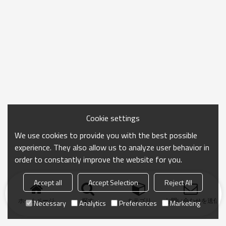
Cookie settings
We use cookies to provide you with the best possible
experience. They also allow us to analyze user behavior in
order to constantly improve the website for you.
Accept all
Accept Selection
Reject All
ホームページ
探す
カテゴリ
お問い合わせを送信
Necessary
Analytics
Preferences
Marketing