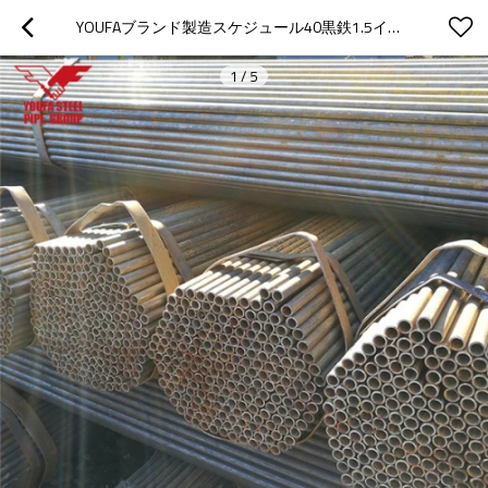
YOUFAブランド製造スケジュール40黒鉄1.5インチASTM A36パイプ
1
/
5