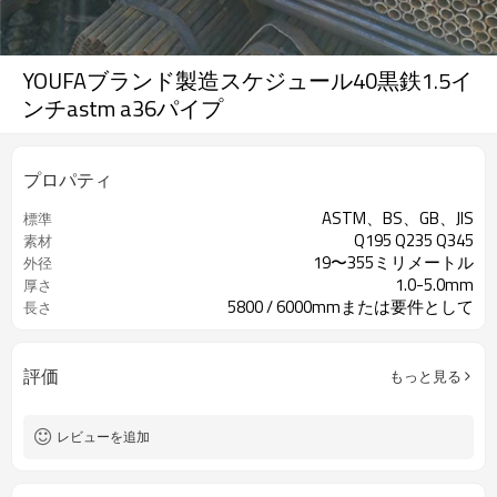
YOUFAブランド製造スケジュール40黒鉄1.5イ
ンチastm a36パイプ
プロパティ
ASTM、BS、GB、JIS
標準
Q195 Q235 Q345
素材
19〜355ミリメートル
外径
1.0-5.0mm
厚さ
5800 / 6000mmまたは要件として
長さ
評価
もっと見る
レビューを追加