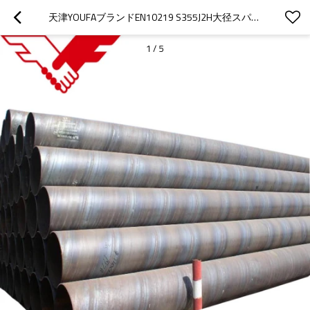
天津YOUFAブランドEN10219 S355J2H大径スパイラルパイプ
1
/
5