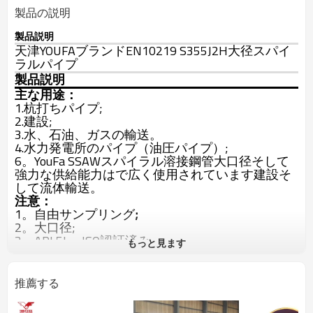
製品の説明
製品説明
天津YOUFAブランドEN10219 S355J2H大径スパイ
ラルパイプ
製品説明
主な用途：
1.杭打ちパイプ;
2.建設;
3.水、石油、ガスの輸送。
4.水力発電所のパイプ（油圧パイプ）;
6。
YouFa SSAWスパイラル溶接鋼管
大口径
そして
強力な供給能力
は
で広く使用されています
建設
そ
して
流体輸送。
注意：
1。
自由
サンプリング
;
2。
大口径;
3。
API 5L、ISO
認証済み;
もっと見ます
4。
100％
販売後
品質保証。
5。
他のすべての仕様
の
SSAWスパイラル溶接鋼管
ご利用いただけます
あなたの条件（OEM＆ODM）
推薦する
に従って！
工場価格
あなたはから取得します
YouFa
Group
。