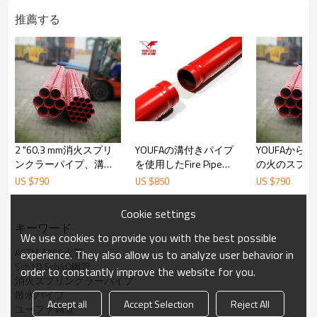
推薦する
2 "60.3 mm消火スプリ
YOUFAの溝付きパイプ
YOUFAからの
ンクラーパイプ、溝
を使用したFire Pipe
の火のスプリ
端、赤塗装
Sch5 Sch10 Sch40
の管の価格AST
US $
790
US $
850
US $
790
Sch5
Cookie settings
キーワード
We use cookies to provide you with the best possible
ASTM A795火管
experience. They also allow us to analyze user behavior in
Sch10 Sch40鋼管
order to constantly improve the website for you.
消火スプリンクラーパイプ
散水パイプ
Accept all
Accept Selection
Reject All
ユーファ鋼管