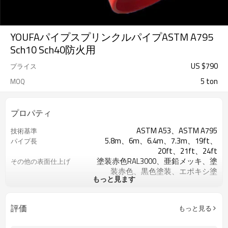
YOUFAパイプスプリンクルパイプASTM A795
Sch10 Sch40防火用
US $
790
プライス
5 ton
MOQ
プロパティ
ASTM A53、ASTM A795
技術基準
5.8m、6m、6.4m、7.3m、19ft、
パイプ長
20ft、21ft、24ft
塗装赤色RAL3000、亜鉛メッキ、塗
その他の表面仕上げ
装赤色、黒色塗装、エポキシ塗
もっと見ます
装、防錆油塗り、または表面処理
なし
仕上げられた表面は顧客によって
仕上げ面について
評価
もっと見る
指定することができます
1.0m、2.0m、3.0m、4.0m、5.0m、
長さ