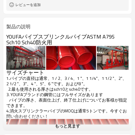
6.0m、1-12m
レビューを追加
0.6mm-10.0mm
壁の厚さ
ASTM A795、BS1387、EN39 /
標準
BS1139、JIS G3444、ASTM A500 /
製品の説明
A53、
YOUFAパイプスプリンクルパイプASTM A795
Sch10 Sch40防火用
サイズチャート
1.パイプの直径は通常、1 / 2、3 / 4、1 "、1 1/4"、1 1/2 "、2"、
2 1/2 "、3"、4 "、5"、6 "です。および8 "。
2.最も使用される厚さはsch10とsch40です。
3. YOUFAブランドの鋼管にはフルサイズがあります
パイプの厚さ、表面仕上げ、終了仕上げについてお客様が指定
できます。
4.消火スプリンクラーパイプのMOQは通常5トンです。今すぐお
問い合わせください！
もっと見ます